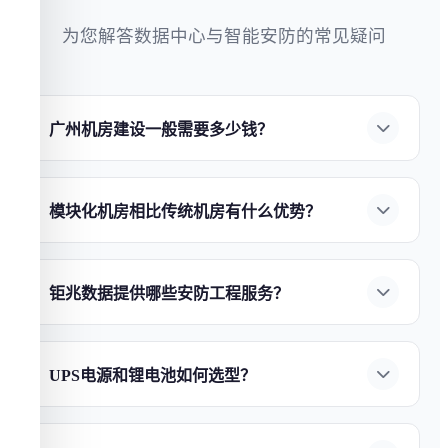
为您解答数据中心与智能安防的常见疑问
广州机房建设一般需要多少钱？
机房建设费用因规模、等级和设备选型而异。小
型企业机房（20-50㎡）约
10-50万元
，中型数据中
模块化机房相比传统机房有什么优势？
心（100-500㎡）约
100-500万元
，大型数据中心
模块化机房具有四大核心优势：
①部署速度快
（1000㎡+）需千万级以上。
钜兆数据
提供免费上
——缩短50%以上工期；
②弹性扩展
——按需扩
门勘查与报价，确保方案性价比最优。立即
联系
钜兆数据提供哪些安防工程服务？
容，避免前期过度投资；
③能效优异
——
钜兆数
我们获取定制报价
。
广州钜兆数据
提供全链条
安防工程服务
：
①AI视
据
模块化方案PUE可低至1.2以下；
④灵活部署
频监控
——人脸识别、行为分析、入侵检测；
②
——支持边建设边运营，降低业务中断风险。
了
UPS电源和锂电池如何选型？
智能门禁系统
——指纹/人脸/刷卡多种认证方式；
解模块化机房建设方案
。
UPS选型需考虑负载功率、后备时间和冗余等级。
③入侵报警系统
——红外对射、电子围栏；
④智
锂电池
相比传统铅酸电池具有：
①寿命更长
——