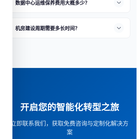
慧园区安防
——综合管理平台，统一调度。7×24
数据中心运维保养费用大概多少？
循环寿命达5000次以上；
②能量密度高
——节省
小时技术支持，保障系统稳定运行。
数据中心运维费用通常占建设成本的
5%-15%/
60%以上安装空间；
③智能管理
——BMS实时监
年
，包含：
①电力费用
——最大运营成本项，
控；
④环保无污染
。
钜兆数据
提供全系列UPS与锂
机房建设周期需要多长时间？
PUE每降低0.1可节省电费10%以上；
②维保合同
电池解决方案，
免费获取选型建议
。
机房建设周期因规模和复杂度而异：
①小型机房
——UPS、精密空调、消防系统等设备年度维保；
（20-50㎡）
约
4-6周
；
②中型数据中心（100-500
③人力成本
——7×24小时运维团队；
④更换备件
㎡）
约
3-6个月
；
③大型数据中心（1000㎡+）
约
6-
——易损件定期更换。
钜兆数据
提供全生命周期
12个月
。
钜兆数据
采用模块化方案可缩短
运维服务，
获取定制运维方案
。
30%-50%工期，
了解详细服务流程
。
开启您的智能化转型之旅
立即联系我们，获取免费咨询与定制化解决方
案