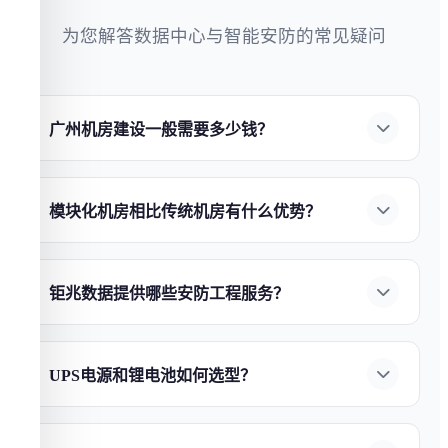
为您解答数据中心与智能安防的常见疑问
广州机房建设一般需要多少钱？
机房建设费用因规模、等级和设备选型而异。小
型企业机房（20-50㎡）约
10-50万元
，中型数据中
模块化机房相比传统机房有什么优势？
心（100-500㎡）约
100-500万元
，大型数据中心
模块化机房具有四大核心优势：
①部署速度快
（1000㎡+）需千万级以上。
钜兆数据
提供免费上
——缩短50%以上工期；
②弹性扩展
——按需扩
门勘查与报价，确保方案性价比最优。立即
联系
钜兆数据提供哪些安防工程服务？
容，避免前期过度投资；
③能效优异
——
钜兆数
我们获取定制报价
。
广州钜兆数据
提供全链条
安防工程服务
：
①AI视
据
模块化方案PUE可低至1.2以下；
④灵活部署
频监控
——人脸识别、行为分析、入侵检测；
②
——支持边建设边运营，降低业务中断风险。
了
UPS电源和锂电池如何选型？
智能门禁系统
——指纹/人脸/刷卡多种认证方式；
解模块化机房建设方案
。
UPS选型需考虑负载功率、后备时间和冗余等级。
③入侵报警系统
——红外对射、电子围栏；
④智
锂电池
相比传统铅酸电池具有：
①寿命更长
——