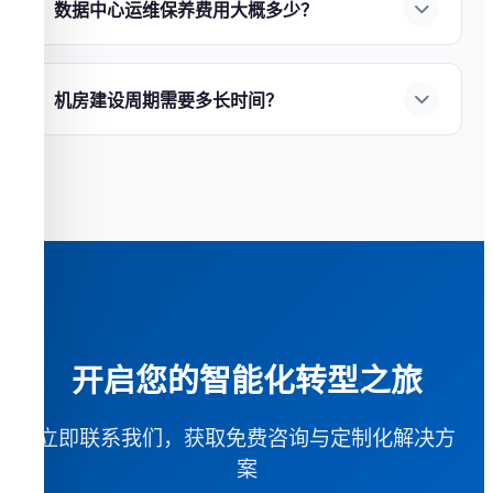
慧园区安防
——综合管理平台，统一调度。7×24
数据中心运维保养费用大概多少？
循环寿命达5000次以上；
②能量密度高
——节省
小时技术支持，保障系统稳定运行。
数据中心运维费用通常占建设成本的
5%-15%/
60%以上安装空间；
③智能管理
——BMS实时监
年
，包含：
①电力费用
——最大运营成本项，
控；
④环保无污染
。
钜兆数据
提供全系列UPS与锂
机房建设周期需要多长时间？
PUE每降低0.1可节省电费10%以上；
②维保合同
电池解决方案，
免费获取选型建议
。
机房建设周期因规模和复杂度而异：
①小型机房
——UPS、精密空调、消防系统等设备年度维保；
（20-50㎡）
约
4-6周
；
②中型数据中心（100-500
③人力成本
——7×24小时运维团队；
④更换备件
㎡）
约
3-6个月
；
③大型数据中心（1000㎡+）
约
6-
——易损件定期更换。
钜兆数据
提供全生命周期
12个月
。
钜兆数据
采用模块化方案可缩短
运维服务，
获取定制运维方案
。
30%-50%工期，
了解详细服务流程
。
开启您的智能化转型之旅
立即联系我们，获取免费咨询与定制化解决方
案