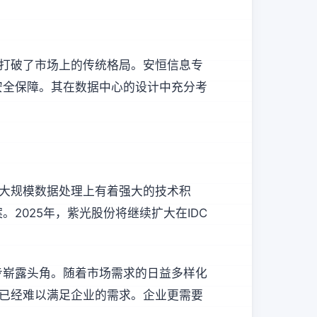
功打破了市场上的传统格局。安恒信息专
安全保障。其在数据中心的设计中充分考
和大规模数据处理上有着强大的技术积
2025年，紫光股份将继续扩大在IDC
逐步崭露头角。随着市场需求的日益多样化
势已经难以满足企业的需求。企业更需要