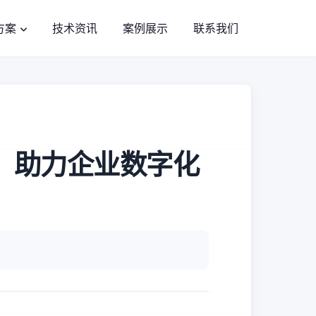
方案
技术资讯
案例展示
联系我们
名，助力企业数字化