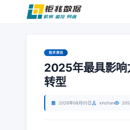
技术资讯
2025年最具影
转型
2026年08月05日
xinzhan
20