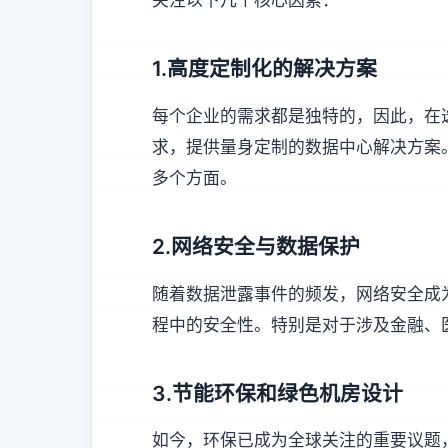
关注以下几个核心因素：
1.高度定制化的解决方案
每个企业的需求都是独特的，因此，在
求，提供量身定制的数据中心解决方案
多个方面。
2.网络安全与数据保护
随着数据泄露事件的频发，网络安全成
程中的安全性。特别是对于涉及金融、
3.节能环保和绿色机房设计
如今，环保已成为全球关注的重要议题