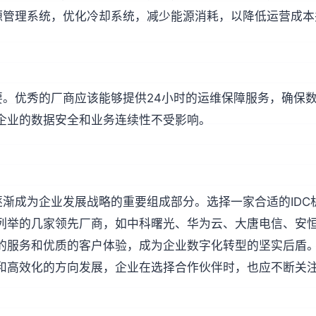
能源管理系统，优化冷却系统，减少能源消耗，以降低运营成
要。优秀的厂商应该能够提供24小时的运维保障服务，确保
企业的数据安全和业务连续性不受影响。
逐渐成为企业发展战略的重要组成部分。选择一家合适的ID
列举的几家领先厂商，如中科曙光、华为云、大唐电信、安
的服务和优质的客户体验，成为企业数字化转型的坚实后盾。
和高效化的方向发展，企业在选择合作伙伴时，也应不断关