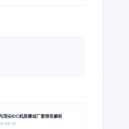
内顶尖IDC机房建设厂家排名解析
26-08-05