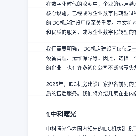
在数字化时代的浪潮中，企业的运营越来越离
核心设施，已经成为企业数字化转型过
的IDC机房建设厂家至关重要。本文将
和优质的服务，成为企业数字化转型的
我们需要明确，IDC机房建设不仅仅
设备管理、运维保障等。因此，选择一
的企业，也有许多初创公司不断崭露头
2025年，IDC机房建设厂家排名前
质的售后服务。我们将介绍几家在业内
1.中科曙光
中科曙光作为国内领先的IDC机房建