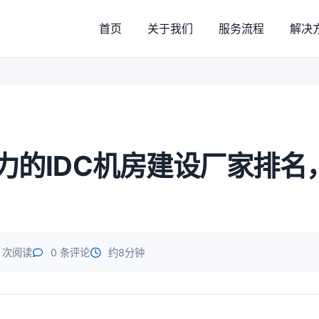
首页
关于我们
服务流程
解决
响力的IDC机房建设厂家排
5 次阅读
0 条评论
约8分钟