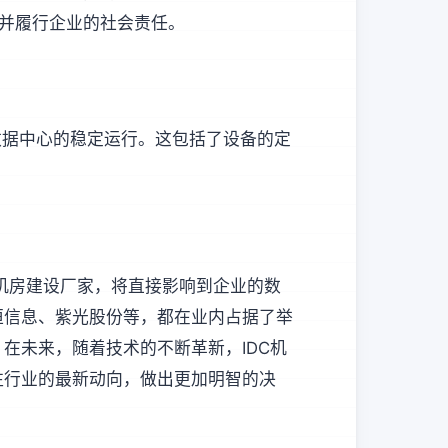
本并履行企业的社会责任。
数据中心的稳定运行。这包括了设备的定
C机房建设厂家，将直接影响到企业的数
恒信息、紫光股份等，都在业内占据了举
在未来，随着技术的不断革新，IDC机
注行业的最新动向，做出更加明智的决