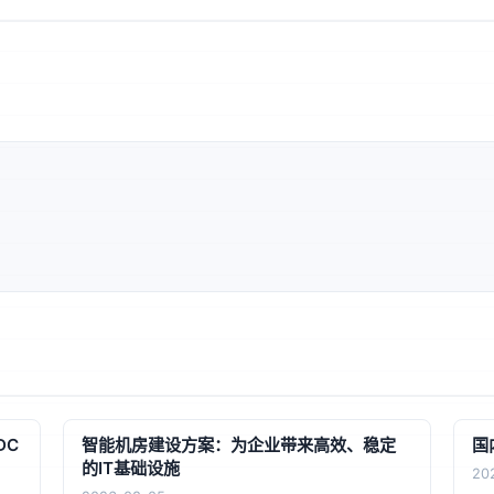
DC
智能机房建设方案：为企业带来高效、稳定
国
的IT基础设施
20