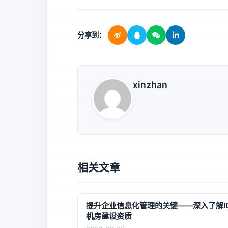
分享到：
xinzhan
相关文章
提升企业信息化管理的关键——深入了解I
机房建设资质