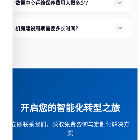
慧园区安防
——综合管理平台，统一调度。7×24
数据中心运维保养费用大概多少？
循环寿命达5000次以上；
②能量密度高
——节省
小时技术支持，保障系统稳定运行。
数据中心运维费用通常占建设成本的
5%-15%/
60%以上安装空间；
③智能管理
——BMS实时监
年
，包含：
①电力费用
——最大运营成本项，
控；
④环保无污染
。
钜兆数据
提供全系列UPS与锂
机房建设周期需要多长时间？
PUE每降低0.1可节省电费10%以上；
②维保合同
电池解决方案，
免费获取选型建议
。
机房建设周期因规模和复杂度而异：
①小型机房
——UPS、精密空调、消防系统等设备年度维保；
（20-50㎡）
约
4-6周
；
②中型数据中心（100-500
③人力成本
——7×24小时运维团队；
④更换备件
㎡）
约
3-6个月
；
③大型数据中心（1000㎡+）
约
6-
——易损件定期更换。
钜兆数据
提供全生命周期
12个月
。
钜兆数据
采用模块化方案可缩短
运维服务，
获取定制运维方案
。
30%-50%工期，
了解详细服务流程
。
开启您的智能化转型之旅
立即联系我们，获取免费咨询与定制化解决方
案