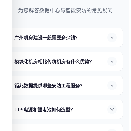
为您解答数据中心与智能安防的常见疑问
广州机房建设一般需要多少钱？
机房建设费用因规模、等级和设备选型而异。小
型企业机房（20-50㎡）约
10-50万元
，中型数据中
模块化机房相比传统机房有什么优势？
心（100-500㎡）约
100-500万元
，大型数据中心
模块化机房具有四大核心优势：
①部署速度快
（1000㎡+）需千万级以上。
钜兆数据
提供免费上
——缩短50%以上工期；
②弹性扩展
——按需扩
门勘查与报价，确保方案性价比最优。立即
联系
钜兆数据提供哪些安防工程服务？
容，避免前期过度投资；
③能效优异
——
钜兆数
我们获取定制报价
。
广州钜兆数据
提供全链条
安防工程服务
：
①AI视
据
模块化方案PUE可低至1.2以下；
④灵活部署
频监控
——人脸识别、行为分析、入侵检测；
②
——支持边建设边运营，降低业务中断风险。
了
UPS电源和锂电池如何选型？
智能门禁系统
——指纹/人脸/刷卡多种认证方式；
解模块化机房建设方案
。
UPS选型需考虑负载功率、后备时间和冗余等级。
③入侵报警系统
——红外对射、电子围栏；
④智
锂电池
相比传统铅酸电池具有：
①寿命更长
——