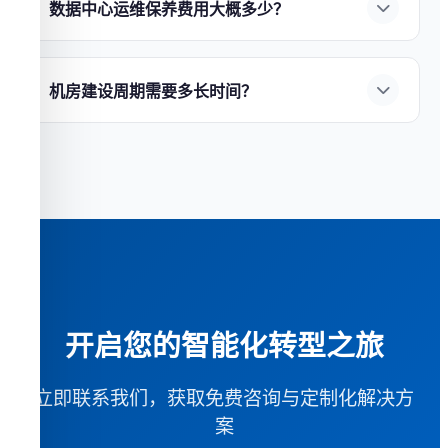
慧园区安防
——综合管理平台，统一调度。7×24
数据中心运维保养费用大概多少？
循环寿命达5000次以上；
②能量密度高
——节省
小时技术支持，保障系统稳定运行。
数据中心运维费用通常占建设成本的
5%-15%/
60%以上安装空间；
③智能管理
——BMS实时监
年
，包含：
①电力费用
——最大运营成本项，
控；
④环保无污染
。
钜兆数据
提供全系列UPS与锂
机房建设周期需要多长时间？
PUE每降低0.1可节省电费10%以上；
②维保合同
电池解决方案，
免费获取选型建议
。
机房建设周期因规模和复杂度而异：
①小型机房
——UPS、精密空调、消防系统等设备年度维保；
（20-50㎡）
约
4-6周
；
②中型数据中心（100-500
③人力成本
——7×24小时运维团队；
④更换备件
㎡）
约
3-6个月
；
③大型数据中心（1000㎡+）
约
6-
——易损件定期更换。
钜兆数据
提供全生命周期
12个月
。
钜兆数据
采用模块化方案可缩短
运维服务，
获取定制运维方案
。
30%-50%工期，
了解详细服务流程
。
开启您的智能化转型之旅
立即联系我们，获取免费咨询与定制化解决方
案