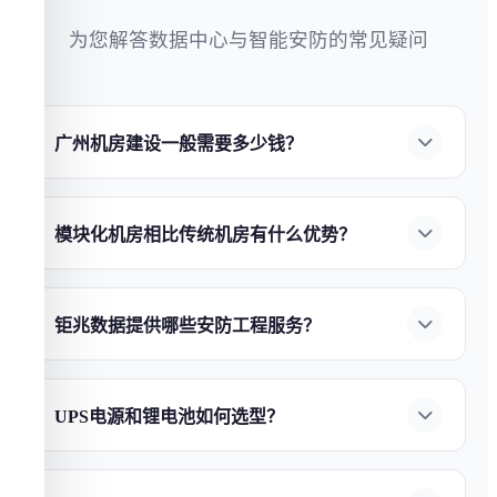
为您解答数据中心与智能安防的常见疑问
广州机房建设一般需要多少钱？
机房建设费用因规模、等级和设备选型而异。小
型企业机房（20-50㎡）约
10-50万元
，中型数据中
模块化机房相比传统机房有什么优势？
心（100-500㎡）约
100-500万元
，大型数据中心
模块化机房具有四大核心优势：
①部署速度快
（1000㎡+）需千万级以上。
钜兆数据
提供免费上
——缩短50%以上工期；
②弹性扩展
——按需扩
门勘查与报价，确保方案性价比最优。立即
联系
钜兆数据提供哪些安防工程服务？
容，避免前期过度投资；
③能效优异
——
钜兆数
我们获取定制报价
。
广州钜兆数据
提供全链条
安防工程服务
：
①AI视
据
模块化方案PUE可低至1.2以下；
④灵活部署
频监控
——人脸识别、行为分析、入侵检测；
②
——支持边建设边运营，降低业务中断风险。
了
UPS电源和锂电池如何选型？
智能门禁系统
——指纹/人脸/刷卡多种认证方式；
解模块化机房建设方案
。
UPS选型需考虑负载功率、后备时间和冗余等级。
③入侵报警系统
——红外对射、电子围栏；
④智
锂电池
相比传统铅酸电池具有：
①寿命更长
——