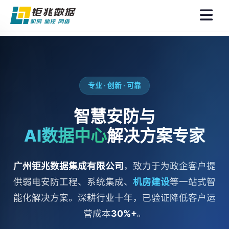
菜
单
专业 · 创新 · 可靠
智慧安防与
AI数据中心
解决方案专家
广州钜兆数据集成有限公司
，致力于为政企客户提
供弱电安防工程、系统集成、
机房建设
等一站式智
能化解决方案。深耕行业十年，已验证降低客户运
营成本
30%+
。