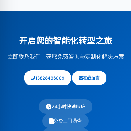
500㎡）
约
3-6个月
；
③大型数据中心（1000㎡
期更换。
钜兆数据
提供全生命周期运维服务，
获取
+）
约
6-12个月
。
钜兆数据
采用模块化方案可缩短
定制运维方案
。
30%-50%工期，
了解详细服务流程
。
开启您的智能化转型之旅
立即联系我们，获取免费咨询与定制化解决方案
13828466009
在线留言
24小时快速响应
免费上门勘查