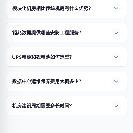
企业机房（20-50㎡）约
10-50万元
，中型数据中心
模块化机房相比传统机房有什么优势？
（100-500㎡）约
100-500万元
，大型数据中心
模块化机房具有四大核心优势：
①部署速度快
——
（1000㎡+）需千万级以上。
钜兆数据
提供免费上
缩短50%以上工期；
②弹性扩展
——按需扩容，避
门勘查与报价，确保方案性价比最优。立即
联系我
钜兆数据提供哪些安防工程服务？
免前期过度投资；
③能效优异
——
钜兆数据
模块化
们获取定制报价
。
广州钜兆数据
提供全链条
安防工程服务
：
①AI视频
方案PUE可低至1.2以下；
④灵活部署
——支持边建
监控
——人脸识别、行为分析、入侵检测；
②智能
设边运营，降低业务中断风险。
了解模块化机房建
UPS电源和锂电池如何选型？
门禁系统
——指纹/人脸/刷卡多种认证方式；
③入
设方案
。
UPS选型需考虑负载功率、后备时间和冗余等级。
侵报警系统
——红外对射、电子围栏；
④智慧园区
锂电池
相比传统铅酸电池具有：
①寿命更长
——循
安防
——综合管理平台，统一调度。7×24小时技术
数据中心运维保养费用大概多少？
环寿命达5000次以上；
②能量密度高
——节省
支持，保障系统稳定运行。
数据中心运维费用通常占建设成本的
5%-15%/年
，
60%以上安装空间；
③智能管理
——BMS实时监
包含：
①电力费用
——最大运营成本项，PUE每降
控；
④环保无污染
。
钜兆数据
提供全系列UPS与锂
机房建设周期需要多长时间？
低0.1可节省电费10%以上；
②维保合同
——UPS、
电池解决方案，
免费获取选型建议
。
机房建设周期因规模和复杂度而异：
①小型机房
精密空调、消防系统等设备年度维保；
③人力成本
（20-50㎡）
约
4-6周
；
②中型数据中心（100-
——7×24小时运维团队；
④更换备件
——易损件定