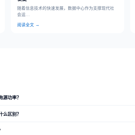
随着信息技术的快速发展，数据中心作为支撑现代社
会运…
阅读全文 →
电源功率？
：
①计算负载总功率
——统计所有需要保护的设备额定功率之和；
②预留
什么区别？
虑未来扩展
——预留20%-30%的扩容空间。
联系我们获取专业选型方案 →
价比高，适合中小型机房；
②维谛
——原艾默生，技术领先，适合大型数
？
端场景。
获取选型建议 →