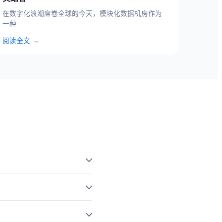
在数字化浪潮席卷全球的今天，模块化数据机房作为
一种…
阅读全文 →
余量
——建议负载不超过UPS
据中心；
③施耐德
——全球知