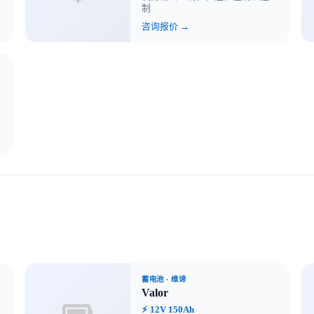
制
咨询报价 →
蓄电池
· 维谛
Valor
⚡ 12V 150Ah