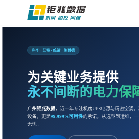
科华 · 艾特 · 维谛 · 施耐德
为关键业务提供
永不间断的电力保
广州钜兆数据
，近十年专注机房UPS电源与精密空调
设备，更是
99.999%可用性
的承诺。从选型到运维，一
无忧。