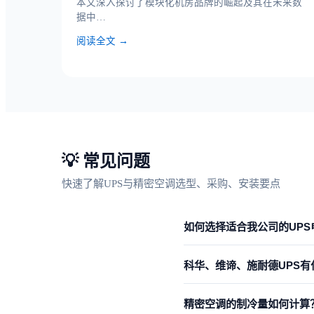
本文深入探讨了模块化机房品牌的崛起及其在未来数
据中…
阅读全文 →
💡 常见问题
快速了解UPS与精密空调选型、采购、安装要点
如何选择适合我公司的UPS
UPS功率选型需遵循以下步骤
科华、维谛、施耐德UPS有
额定容量的
70%-80%
；
③考
①科华
——国内一线品牌，性
精密空调的制冷量如何计算
名品牌，模块化设计，适合高