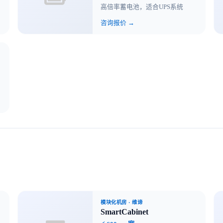
高倍率蓄电池，适合UPS系统
咨询报价 →
模块化机房
· 维谛
SmartCabinet