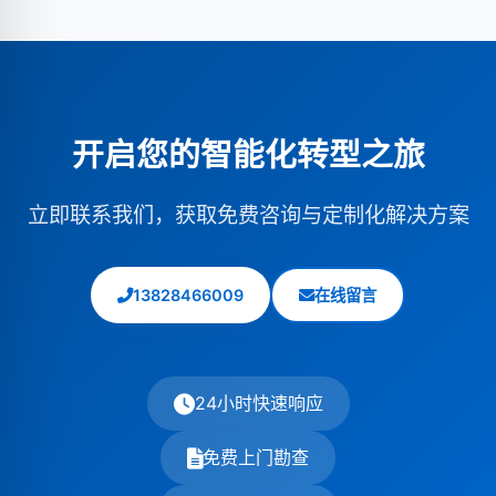
500㎡）
约
3-6个月
；
③大型数据中心（1000㎡
期更换。
钜兆数据
提供全生命周期运维服务，
获取
+）
约
6-12个月
。
钜兆数据
采用模块化方案可缩短
定制运维方案
。
30%-50%工期，
了解详细服务流程
。
开启您的智能化转型之旅
立即联系我们，获取免费咨询与定制化解决方案
13828466009
在线留言
24小时快速响应
免费上门勘查