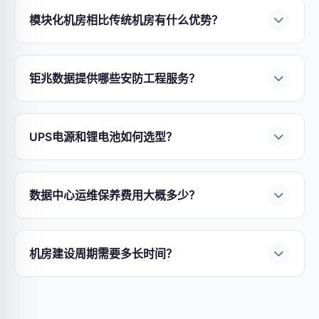
企业机房（20-50㎡）约
10-50万元
，中型数据中心
模块化机房相比传统机房有什么优势？
（100-500㎡）约
100-500万元
，大型数据中心
模块化机房具有四大核心优势：
①部署速度快
——
（1000㎡+）需千万级以上。
钜兆数据
提供免费上
缩短50%以上工期；
②弹性扩展
——按需扩容，避
门勘查与报价，确保方案性价比最优。立即
联系我
钜兆数据提供哪些安防工程服务？
免前期过度投资；
③能效优异
——
钜兆数据
模块化
们获取定制报价
。
广州钜兆数据
提供全链条
安防工程服务
：
①AI视频
方案PUE可低至1.2以下；
④灵活部署
——支持边建
监控
——人脸识别、行为分析、入侵检测；
②智能
设边运营，降低业务中断风险。
了解模块化机房建
UPS电源和锂电池如何选型？
门禁系统
——指纹/人脸/刷卡多种认证方式；
③入
设方案
。
UPS选型需考虑负载功率、后备时间和冗余等级。
侵报警系统
——红外对射、电子围栏；
④智慧园区
锂电池
相比传统铅酸电池具有：
①寿命更长
——循
安防
——综合管理平台，统一调度。7×24小时技术
数据中心运维保养费用大概多少？
环寿命达5000次以上；
②能量密度高
——节省
支持，保障系统稳定运行。
数据中心运维费用通常占建设成本的
5%-15%/年
，
60%以上安装空间；
③智能管理
——BMS实时监
包含：
①电力费用
——最大运营成本项，PUE每降
控；
④环保无污染
。
钜兆数据
提供全系列UPS与锂
机房建设周期需要多长时间？
低0.1可节省电费10%以上；
②维保合同
——UPS、
电池解决方案，
免费获取选型建议
。
机房建设周期因规模和复杂度而异：
①小型机房
精密空调、消防系统等设备年度维保；
③人力成本
（20-50㎡）
约
4-6周
；
②中型数据中心（100-
——7×24小时运维团队；
④更换备件
——易损件定