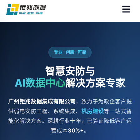
菜
单
专业 · 创新 · 可靠
智慧安防与
AI数据中心
解决方案专家
广州钜兆数据集成有限公司
，致力于为政企客户提
供弱电安防工程、系统集成、
机房建设
等一站式智
能化解决方案。深耕行业十年，已验证降低客户运
营成本
30%+
。