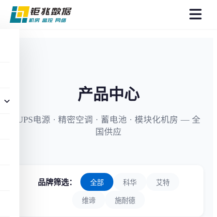
菜
单
产品中心
UPS电源 · 精密空调 · 蓄电池 · 模块化机房 — 全
国供应
品牌筛选：
全部
科华
艾特
维谛
施耐德