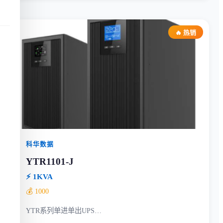
🔥 热销
科华数据
YTR1101-J
⚡ 1KVA
💰 1000
YTR系列单进单出UPS…